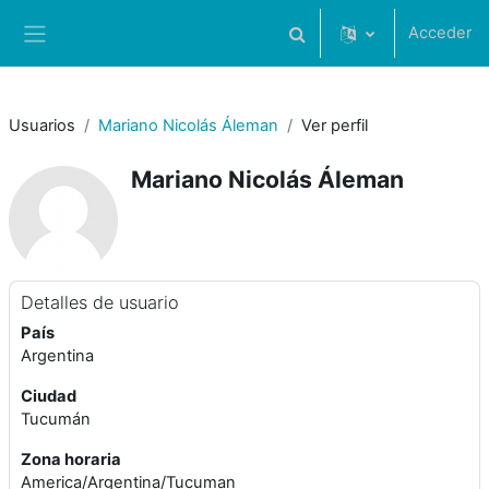
Salta al contenido principal
Acceder
Selector de búsqueda de 
Panel lateral
Usuarios
Mariano Nicolás Áleman
Ver perfil
Mariano Nicolás Áleman
Detalles de usuario
País
Argentina
Ciudad
Tucumán
Zona horaria
America/Argentina/Tucuman