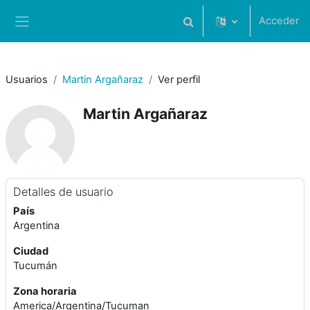
Salta al contenido principal
Acceder
Selector de búsqueda de 
Panel lateral
Usuarios
Martin Argañaraz
Ver perfil
Martin Argañaraz
Detalles de usuario
País
Argentina
Ciudad
Tucumán
Zona horaria
America/Argentina/Tucuman