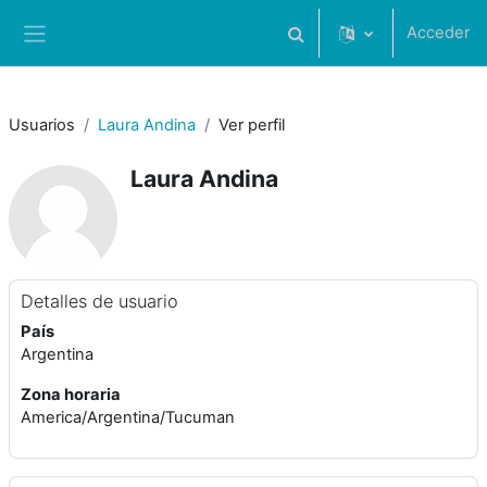
Salta al contenido principal
Acceder
Selector de búsqueda de 
Panel lateral
Usuarios
Laura Andina
Ver perfil
Laura Andina
Detalles de usuario
País
Argentina
Zona horaria
America/Argentina/Tucuman