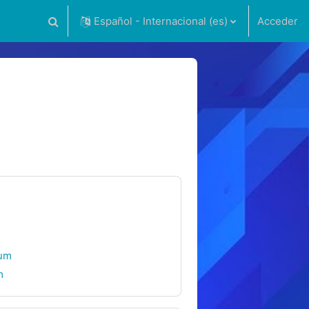
Español - Internacional ‎(es)‎
Acceder
Selector de búsqueda de entrada
rum
m