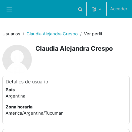
Salta al contenido principal
Acceder
Selector de búsqueda de 
Panel lateral
Usuarios
Claudia Alejandra Crespo
Ver perfil
Claudia Alejandra Crespo
Detalles de usuario
País
Argentina
Zona horaria
America/Argentina/Tucuman