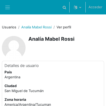
Salta al contenido principal
Acceder
Selector de búsqueda de 
Panel lateral
Usuarios
Analía Mabel Rossi
Ver perfil
Analía Mabel Rossi
Detalles de usuario
País
Argentina
Ciudad
San Miguel de Tucumán
Zona horaria
America/Argentina/Tucuman