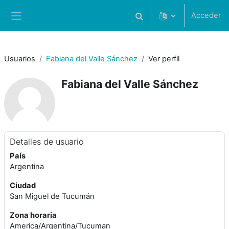
Salta al contenido principal
Acceder
Selector de búsqueda de 
Panel lateral
Usuarios
Fabiana del Valle Sánchez
Ver perfil
Fabiana del Valle Sánchez
Detalles de usuario
País
Argentina
Ciudad
San Miguel de Tucumán
Zona horaria
America/Argentina/Tucuman