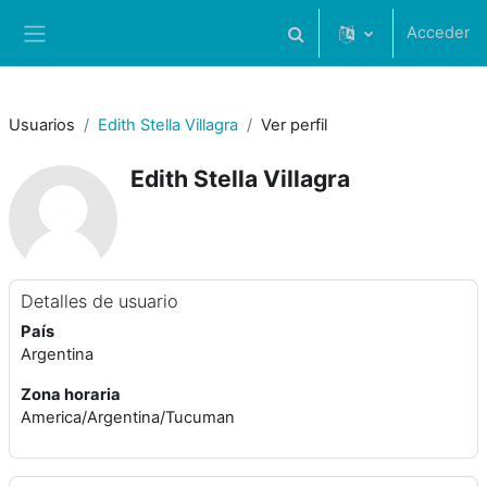
Salta al contenido principal
Acceder
Selector de búsqueda de 
Panel lateral
Usuarios
Edith Stella Villagra
Ver perfil
Edith Stella Villagra
Detalles de usuario
País
Argentina
Zona horaria
America/Argentina/Tucuman