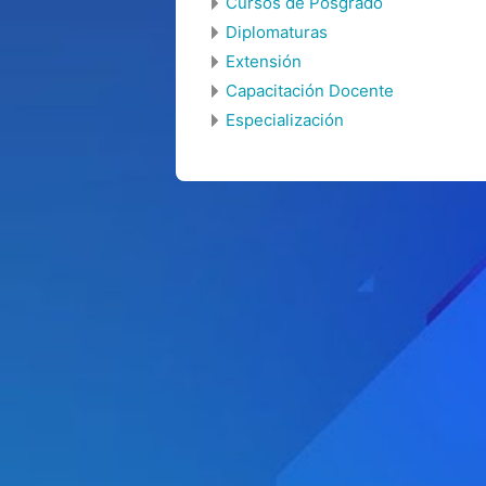
Cursos de Posgrado
Diplomaturas
Extensión
Capacitación Docente
Especialización