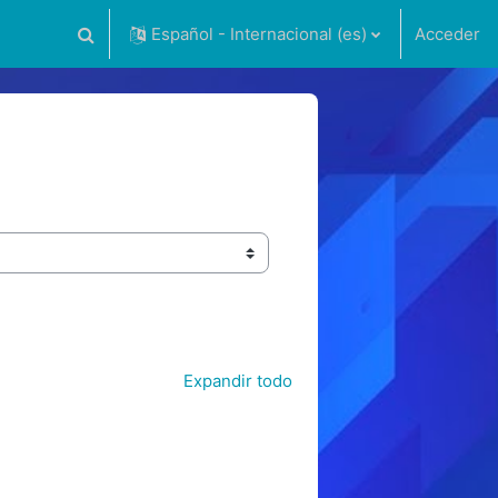
Español - Internacional ‎(es)‎
Acceder
Selector de búsqueda de entrada
Expandir todo