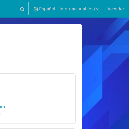
Español - Internacional ‎(es)‎
Acceder
Selector de búsqueda de entrada
rum
m