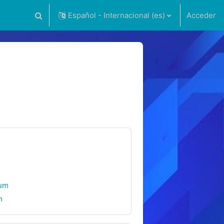
Español - Internacional ‎(es)‎
Acceder
Selector de búsqueda de entrada
rum
m