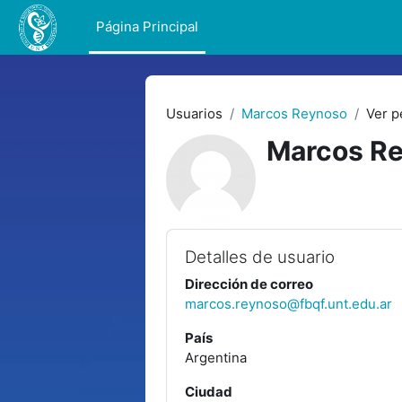
Salta al contenido principal
Página Principal
Usuarios
Marcos Reynoso
Ver pe
Marcos R
Detalles de usuario
Dirección de correo
marcos.reynoso@fbqf.unt.edu.ar
País
Argentina
Ciudad