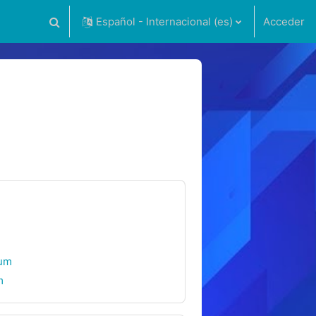
Español - Internacional ‎(es)‎
Acceder
Selector de búsqueda de entrada
rum
m