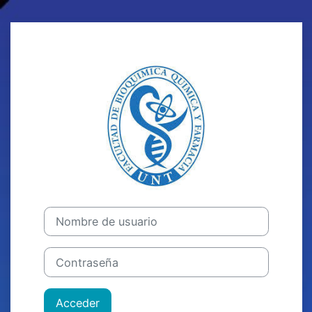
Salta al contenido principal
Entrar a Campu
Nombre de usuario
Contraseña
Acceder